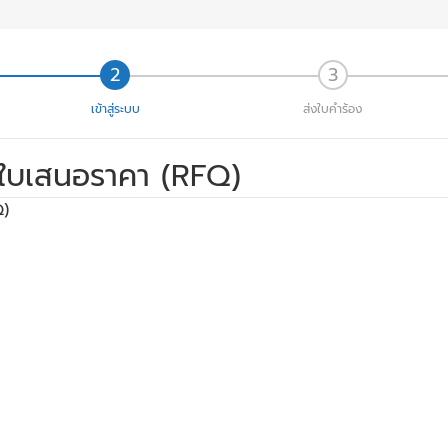
เข้าสู่ระบบ
ส่งใบคำร้อง
อใบเสนอราคา (RFQ)
Q)