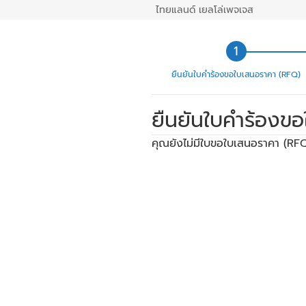
ไทยแลนด์ เยลโล่เพจเจส
ยืนยันใบคำร้องขอใบเสนอราคา (RFQ)
ยืนยันใบคำร้องข
คุณยังไม่มีใบขอใบเสนอราคา (RF